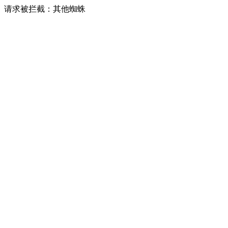
请求被拦截：其他蜘蛛