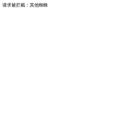
请求被拦截：其他蜘蛛