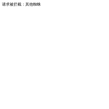
请求被拦截：其他蜘蛛