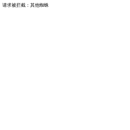
请求被拦截：其他蜘蛛