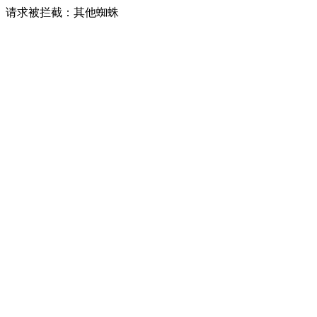
请求被拦截：其他蜘蛛