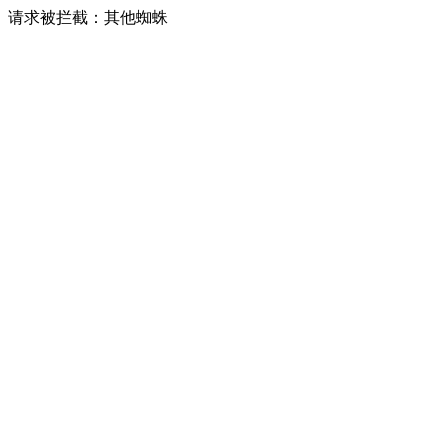
请求被拦截：其他蜘蛛