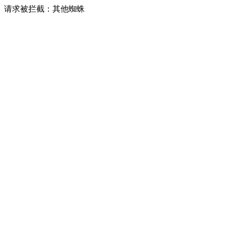
请求被拦截：其他蜘蛛