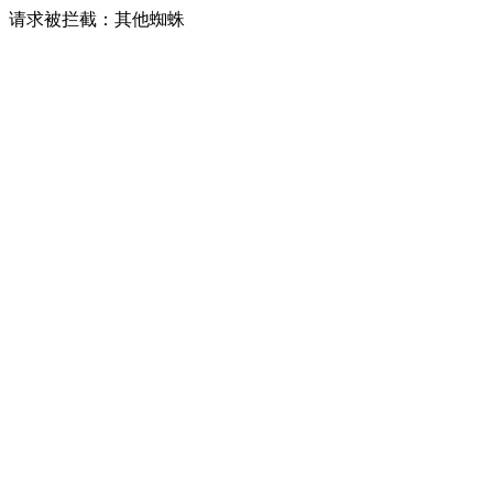
请求被拦截：其他蜘蛛