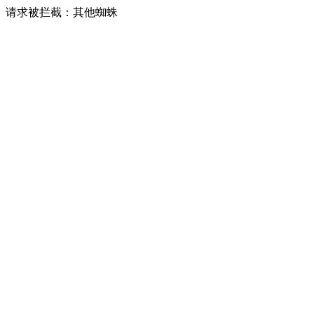
请求被拦截：其他蜘蛛