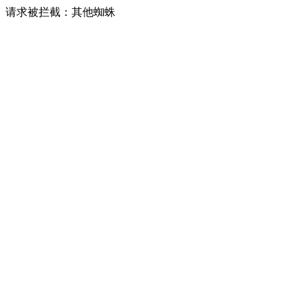
请求被拦截：其他蜘蛛