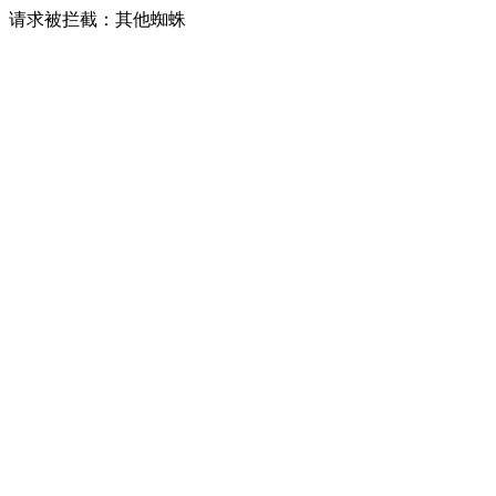
请求被拦截：其他蜘蛛