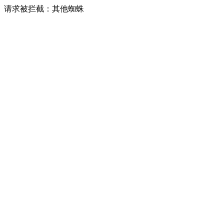
请求被拦截：其他蜘蛛