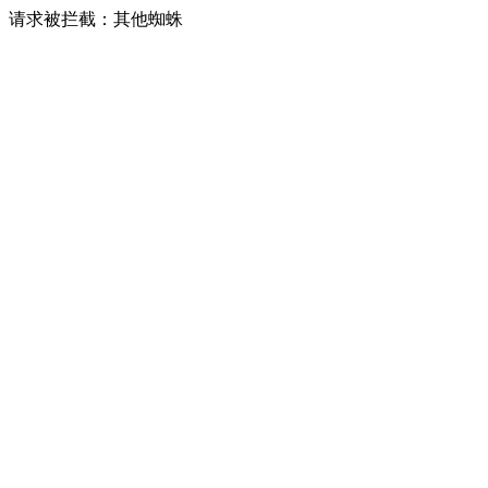
请求被拦截：其他蜘蛛