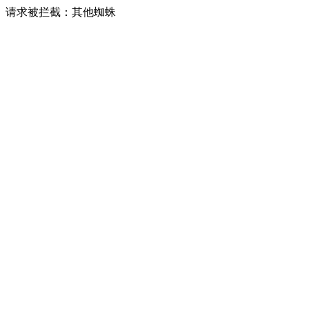
请求被拦截：其他蜘蛛