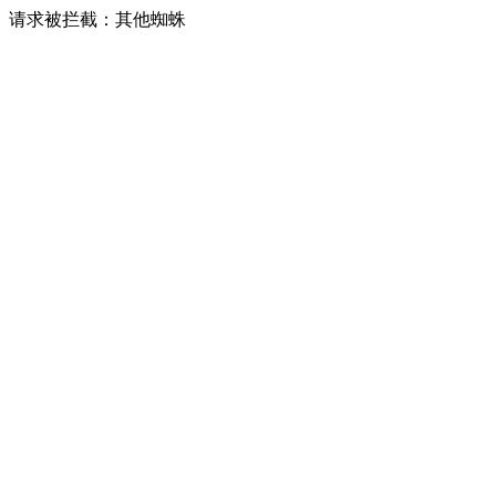
请求被拦截：其他蜘蛛