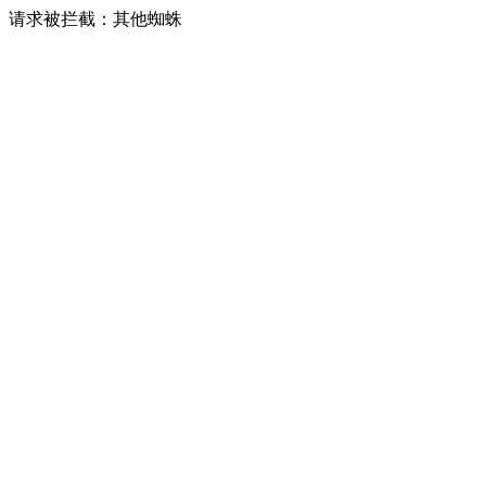
请求被拦截：其他蜘蛛