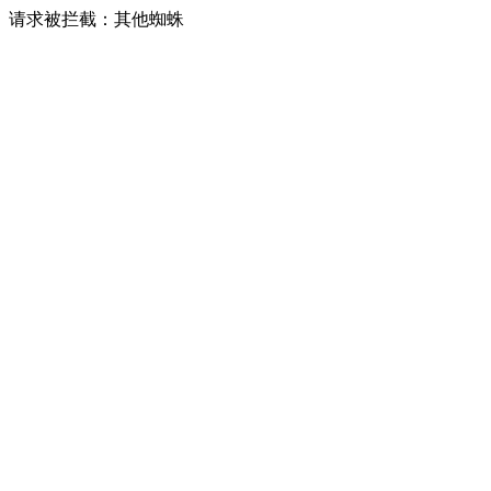
请求被拦截：其他蜘蛛