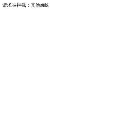
请求被拦截：其他蜘蛛