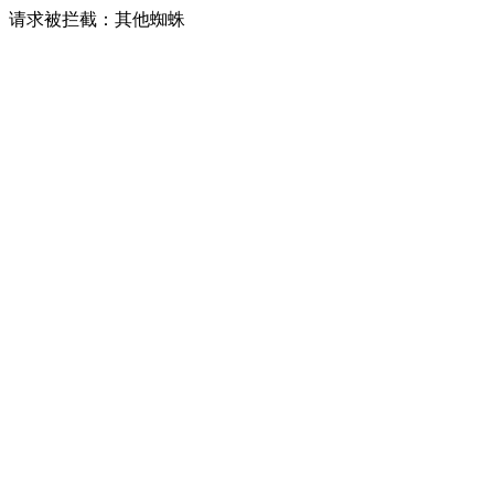
请求被拦截：其他蜘蛛