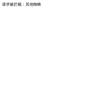
请求被拦截：其他蜘蛛