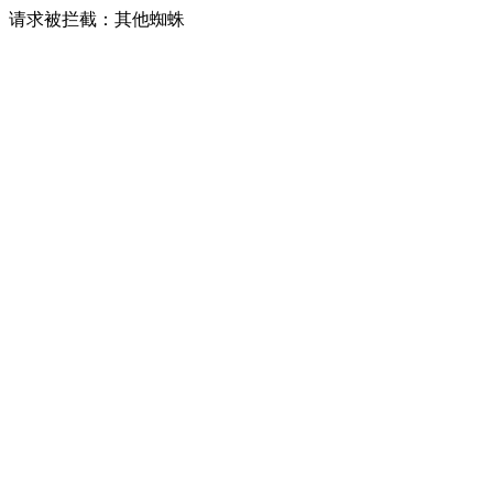
请求被拦截：其他蜘蛛