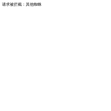
请求被拦截：其他蜘蛛