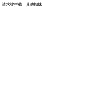
请求被拦截：其他蜘蛛