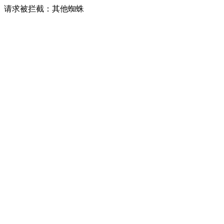
请求被拦截：其他蜘蛛