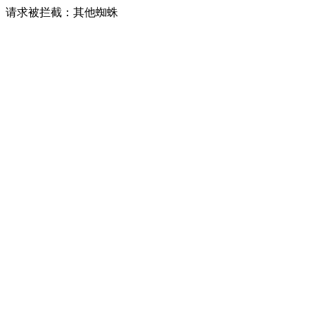
请求被拦截：其他蜘蛛