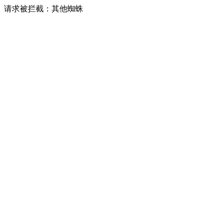
请求被拦截：其他蜘蛛