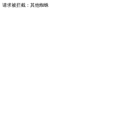
请求被拦截：其他蜘蛛