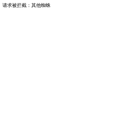
请求被拦截：其他蜘蛛