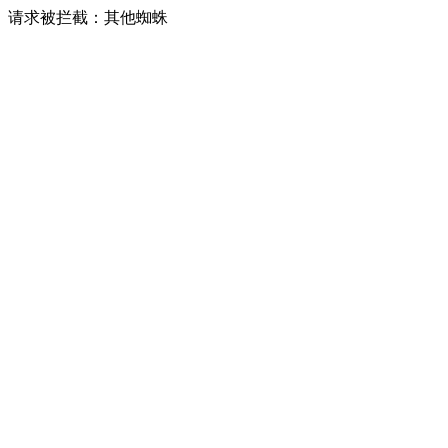
请求被拦截：其他蜘蛛