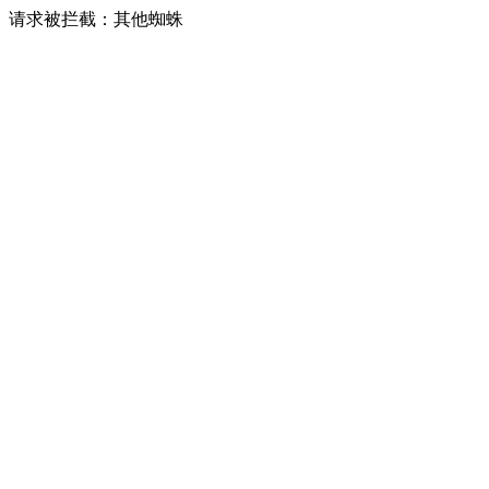
请求被拦截：其他蜘蛛