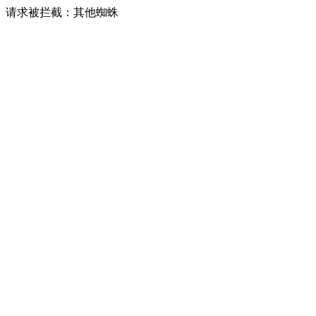
请求被拦截：其他蜘蛛