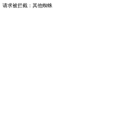
请求被拦截：其他蜘蛛