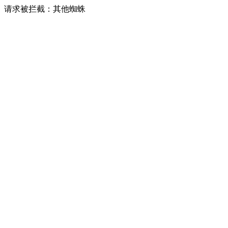
请求被拦截：其他蜘蛛