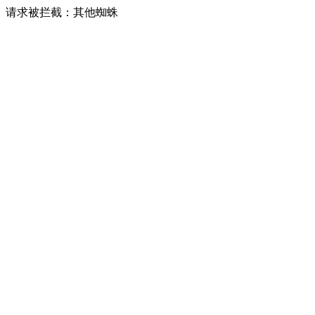
请求被拦截：其他蜘蛛