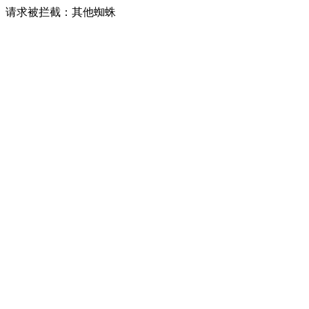
请求被拦截：其他蜘蛛