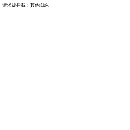
请求被拦截：其他蜘蛛