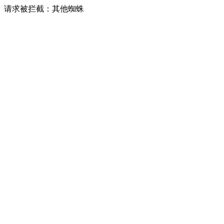
请求被拦截：其他蜘蛛