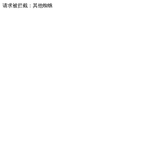
请求被拦截：其他蜘蛛