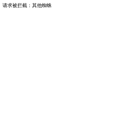
请求被拦截：其他蜘蛛