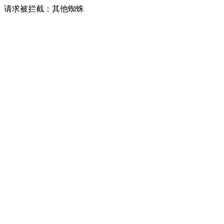
请求被拦截：其他蜘蛛