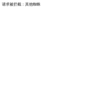
请求被拦截：其他蜘蛛