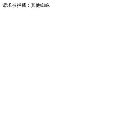
请求被拦截：其他蜘蛛