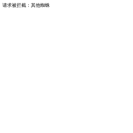
请求被拦截：其他蜘蛛