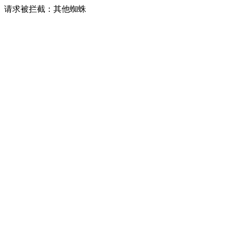
请求被拦截：其他蜘蛛