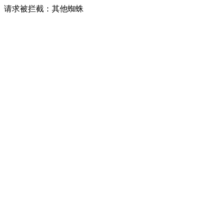
请求被拦截：其他蜘蛛