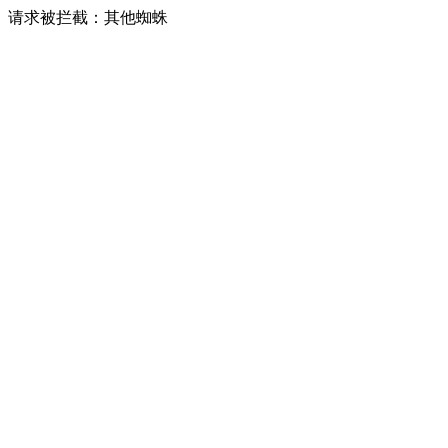
请求被拦截：其他蜘蛛