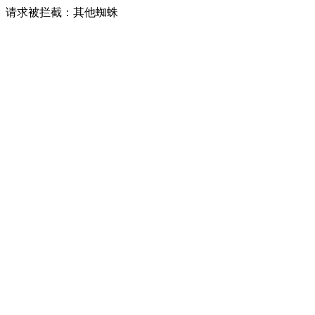
请求被拦截：其他蜘蛛