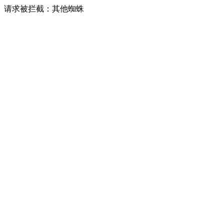
请求被拦截：其他蜘蛛