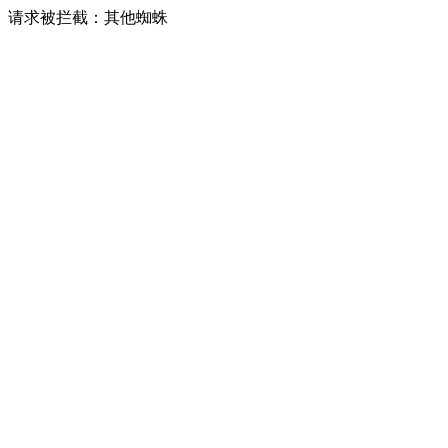
请求被拦截：其他蜘蛛