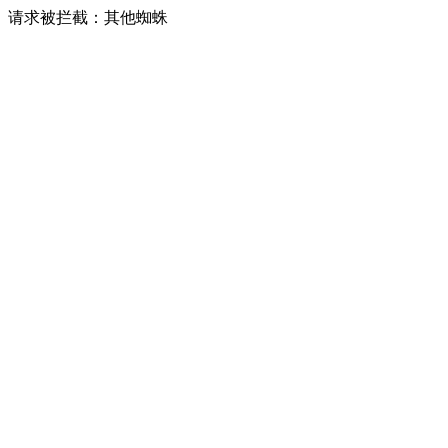
请求被拦截：其他蜘蛛